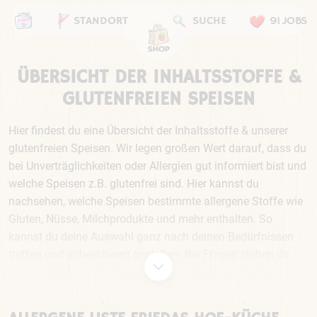
STANDORT
SUCHE
91 JOBS
ÜBERSICHT DER INHALTSSTOFFE &
GLUTENFREIEN SPEISEN
Hier findest du eine Übersicht der Inhaltsstoffe & unserer
glutenfreien Speisen. Wir legen großen Wert darauf, dass du
bei Unverträglichkeiten oder Allergien gut informiert bist und
welche Speisen z.B. glutenfrei sind. Hier kannst du
nachsehen, welche Speisen bestimmte allergene Stoffe wie
Gluten, Nüsse, Milchprodukte und mehr enthalten. So
kannst du deine Auswahl ganz nach deinen Bedürfnissen
treffen und unbeschwert genießen. Bei Fragen stehen dir
unsere Mitarbeiter vor Ort gerne zur Verfügung.