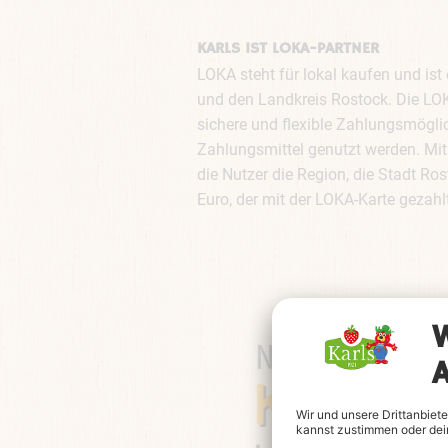
KARLS IST LOKA-PARTNER
LOKA steht für lokal kaufen und ist
und den Landkreis Rostock. Die LOKA
sichere und flexible Zahlungsmöglic
Zahlungsmittel genutzt werden. Mit
die Nutzer die Region, die Stadt Ro
Euro, der mit der LOKA-Karte gezahlt 