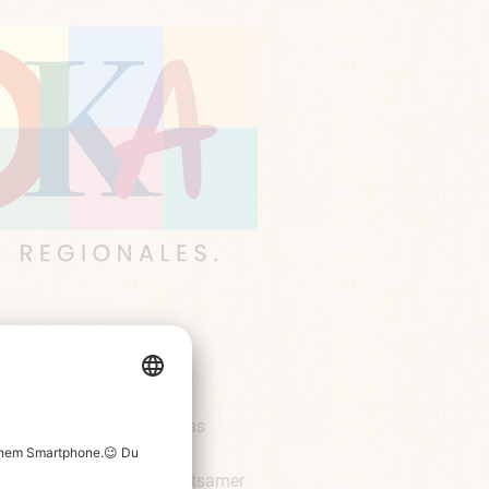
NIGSSTUHL
sen Königsstuhl bietet das
SSTUHL ein besonderes
k-Zentrum ist ein unterhaltsamer