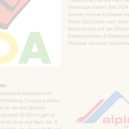
Freundschaft, die auf Herz,
Erlebnissen basiert. Seit 202
unseren frischen Erdbeeren K
Winter 2025 laden auch unsere 
Winter-Gondel auf der AIDAnov
Erdbeerglühwein, Erdbeerbrat
Klassiker, wie unser Erdbeertr
URG
rlebniswelt erschließt sich
-Wittenburg, Europas größtem
ekt an der A24 (Abfahrt
insgesamt 30.000 m² gibt es
e für Groß und Klein: Ski- &