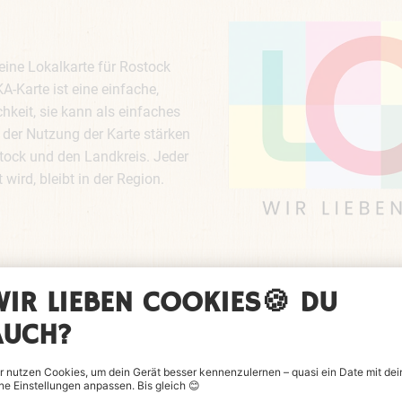
 eine Lokalkarte für Rostock
-Karte ist eine einfache,
hkeit, sie kann als einfaches
 der Nutzung der Karte stärken
stock und den Landkreis. Jeder
wird, bleibt in der Region.
NATIONALPARK-ZENTRUM KÖ
Direkt am berühmten Kreidefel
Nationalpark-Zentrum KÖNIG
Naturerlebnis. Im Nationalpar