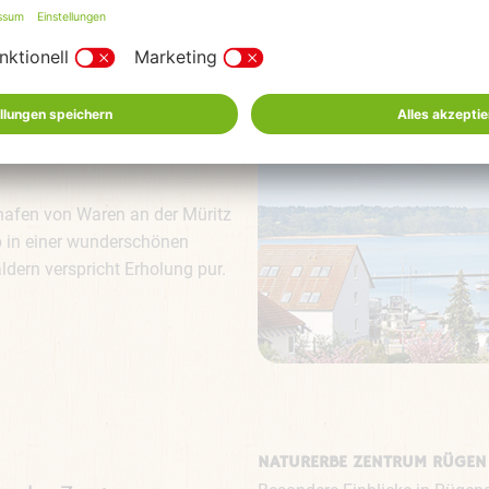
Tag bei jedem Wetter garantier
hafen von Waren an der Müritz
ub in einer wunderschönen
dern verspricht Erholung pur.
NATURERBE ZENTRUM RÜGEN