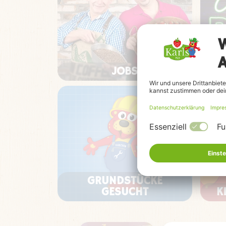
JOBS
GRUNDSTÜCKE
GESUCHT
K