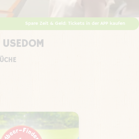
F USEDOM
KÜCHE