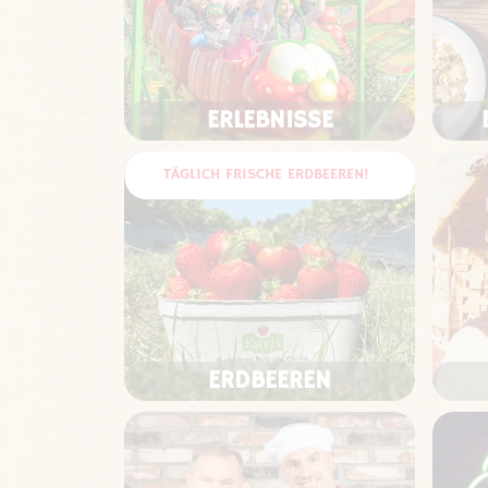
ERLEBNISSE
TÄGLICH FRISCHE ERDBEEREN!
ERDBEEREN