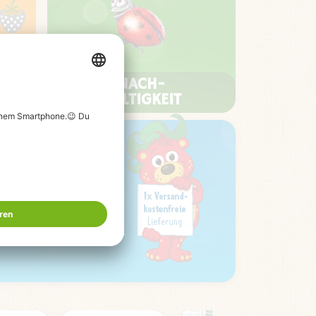
NACH-
HALTIGKEIT
UNSERE
DEN