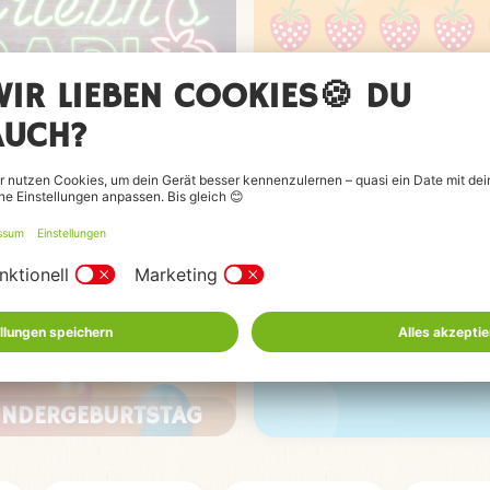
BEWERTEN &
RADIO
GEWINNEN
MELDE DICH FÜR 
ERDBEERPOST AN
JETZT ANMEL
INDERGEBURTSTAG