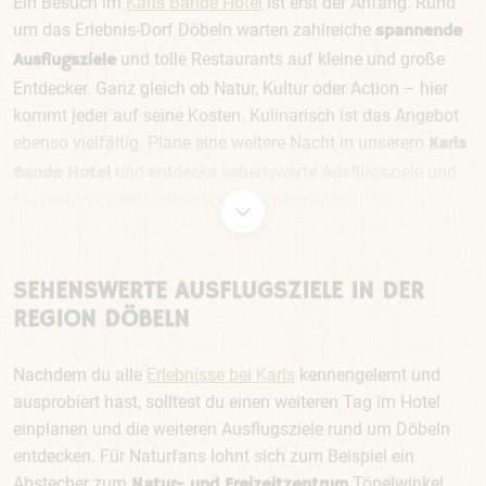
Ein Besuch im
Karls Bande Hotel
ist erst der Anfang. Rund
um das Erlebnis-Dorf Döbeln warten zahlreiche
spannende
und tolle Restaurants auf kleine und große
Ausflugsziele
Entdecker. Ganz gleich ob Natur, Kultur oder Action – hier
kommt jeder auf seine Kosten. Kulinarisch ist das Angebot
ebenso vielfältig. Plane eine weitere Nacht in unserem
Karls
und entdecke sehenswerte Ausflugsziele und
Bande Hotel
familienfreundliche Restaurants drumherum.
SEHENSWERTE AUSFLUGSZIELE IN DER
REGION DÖBELN
Nachdem du alle
Erlebnisse bei Karls
kennengelernt und
ausprobiert hast, solltest du einen weiteren Tag im Hotel
einplanen und die weiteren Ausflugsziele rund um Döbeln
entdecken. Für Naturfans lohnt sich zum Beispiel ein
Abstecher zum
Töpelwinkel,
Natur- und Freizeitzentrum