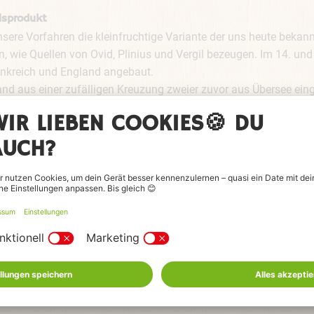
llsprodukt
 unsere Vorfahren die kleinfruchtige Variante der uns heute beka
, wie Quellen von Ovid, Plinius und Vergil bezeugen. Im 14. und
rankreich und England angebaut.
and aus einer zufälligen Kreuzung zweier zuvor aus Übersee ein
eere. Diese ist großfruchtiger als die wilden Varianten. Zu jene
Hof Georgs II. nach Hannover. Neben den heimischen Erdbeeren 
 und den Niederlanden.
keit eine Nuss
keine Beeren, sondern Scheinfrüchte oder Sammelnussfrüchte m
ind die kleinen gelben Körner auf der Oberfläche von Fragaria. 
hörenden Früchte wachsen rosettenförmig auf sandigem Boden
 eigentlich die fleischig verdickte Blütenachse, auf der die Nüss
 in reifem Zustand die rote Farbe annimmt. Es gibt unzählige Er
des Fruchtfleisches, Reifezeit und Inhaltsstoffen unterscheiden
n Sorten für den Verbraucher aber keine große Rolle und sind o