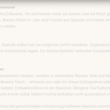
ühsommer
che Erdbeeren. Sie schmecken meist am besten, weil sie frisch g
ereits früher im Jahr sind Früchte aus Spanien und Italien erhäl
zu warten.
h. Deshalb sollte man sie möglichst sofort verzehren. Ungewas
im Kühlschrank lagern. Ein flacher Behälter verhindert Druckstel
ren
asserstrahl säubern, sondern in stehendem Wasser. Stiel und K
beeren frisch – entweder pur oder mit etwas Schlagsahne oder 
beliebt. Erdbeerkonfitüre ist ein Klassiker. Übrigens: Die Farbe 
nicht immer süßer, hellere Früchte enthalten nicht automatisch 
chau.de/gesund-bleiben/ernaehrung/erdbeere-vitamine-und-min