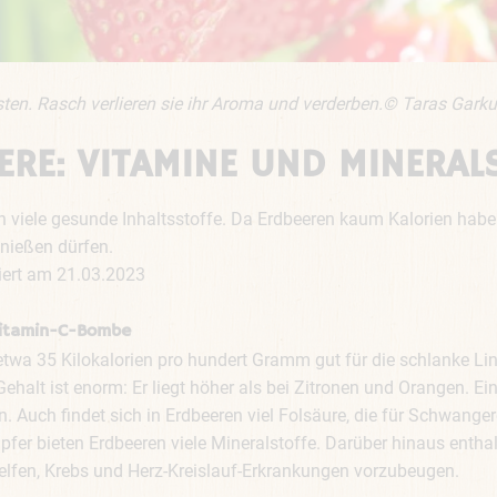
ten. Rasch verlieren sie ihr Aroma und verderben.© Taras Gark
ERE: VITAMINE UND MINERAL
en viele gesunde Inhaltsstoffe. Da Erdbeeren kaum Kalorien habe
enießen dürfen.
siert am 21.03.2023
Vitamin-C-Bombe
twa 35 Kilokalorien pro hundert Gramm gut für die schlanke Lin
Gehalt ist enorm: Er liegt höher als bei Zitronen und Orangen. 
Auch findet sich in Erdbeeren viel Folsäure, die für Schwangere 
pfer bieten Erdbeeren viele Mineralstoffe. Darüber hinaus entha
elfen, Krebs und Herz-Kreislauf-Erkrankungen vorzubeugen.