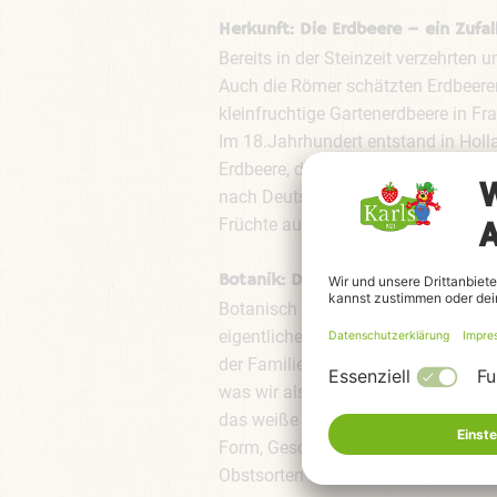
Herkunft: Die Erdbeere – ein Zufa
Bereits in der Steinzeit verzehrten
Auch die Römer schätzten Erdbeeren
kleinfruchtige Gartenerdbeere in F
Im 18.Jahrhundert entstand in Holl
Erdbeere, die sogenannte Gartenerdb
nach Deutschland, erstmals an den 
Früchte aus Spanien, Griechenland
Botanik: Die Beere ist in Wirklich
Botanisch gesehen sind Erdbeeren 
eigentlichen Früchte der Erdbeere s
der Familie der Rosengewächse ge
was wir als Fruchtfleisch essen, ist
das weiße Mark der Blütenachse, das
Form, Geschmack, Farbe, Festigkeit 
Obstsorten spielen die verschiedene