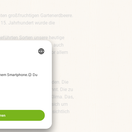
nnten großfruchtigen Gartenerdbeere.
 15. Jahrhundert wurde die
geführten Sorten unsere heutige
r Zeit gelangten Erdbeeren auch
gibt es in Deutschland vor allem
ehrjährig blühender Stauden. Die
Sie werden Nüsschen genannt. Die zu
 und mögen gemäßigtes Klima. Das,
chen aufsitzen. Es handelt sich um
dbeersorten, die sich hinsichtlich
. Im Vergleich zu anderen
ft nicht gekennzeichnet.