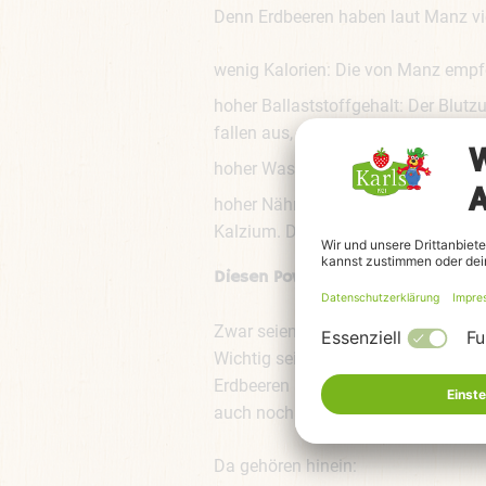
Denn Erdbeeren haben laut Manz vie
wenig Kalorien: Die von Manz empf
hoher Ballaststoffgehalt: Der Blutz
fallen aus, der Griff zum eher kalor
hoher Wassergehalt: der versorgt u
hoher Nährstoffgehalt: Erdbeeren e
Kalzium. Damit schützt die Frucht s
Diesen Power-Smoothie empfiehlt 
Zwar seien Erdbeeren in ganzen Stü
Wichtig sei, den Aggregatzustand de
Erdbeeren am besten in einem Eis o
auch noch ein richtiger Vitamin-Boos
Da gehören hinein: