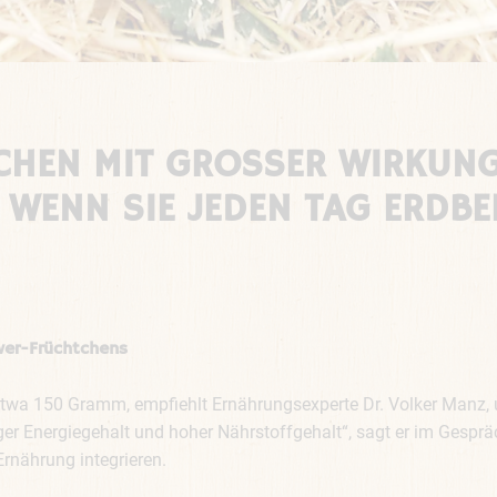
HEN MIT GROSSER WIRKUNG: 
WENN SIE JEDEN TAG ERDBEE
ower-Früchtchens
o etwa 150 Gramm, empfiehlt Ernährungsexperte Dr. Volker Man
riger Energiegehalt und hoher Nährstoffgehalt“, sagt er im Gesp
rnährung integrieren.