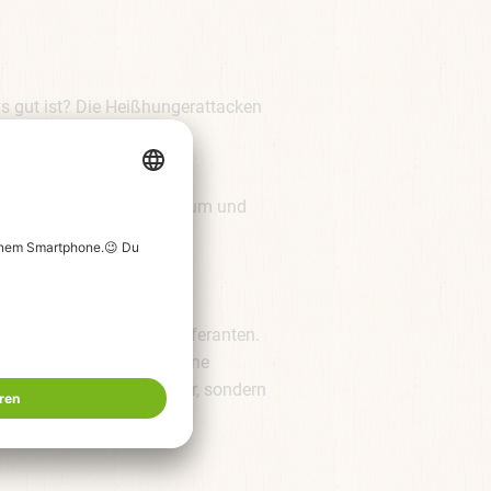
as gut ist? Die Heißhungerattacken
wirkt auch sättigend.
ch Kalium, Eisen, Magnesium und
 noch super Nährstofflieferanten.
sch zubereiten und gefrorene
ept, das nicht nur lecker, sondern