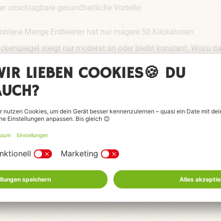
r unschlagbare gesundheitliche Vorteile:
ohlene Menge Erdbeeren hat nur magere 50 Kilokalorien.
uckerspiegel steigt nur moderat an oder bleibt konstant. Wozu d
ienreichen Snack bleibt also aus.
ns in heißen Sommermonaten nicht nur mit Flüssigkeit, sondern 
nthalten nicht nur eine riesige Menge an Vitamin C, sondern au
ogar vor Herzinfarkten und Krebs!
der Experte
cken am gesündesten, so Manz, doch auch pürierte Beeren seien
r Früchte nicht zu verändern. Heißt: frische Erdbeeren auch fri
der einem Smoothie verwerten. Der Ernährungsexperte hat ein Rez
ter ist.