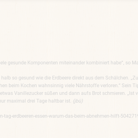
h viele gesunde Komponenten miteinander kombiniert habe“, so M
 halb so gesund wie die Erdbeere direkt aus dem Schälchen. „Zum
hen beim Kochen wahnsinnig viele Nährstoffe verloren.“ Sein Ti
etwas Vanillezucker süßen und dann aufs Brot schmieren. „Ist vi
nur maximal drei Tage haltbar ist.
(jbü)
den-tag-erdbeeren-essen-warum-das-beim-abnehmen-hilft-504271