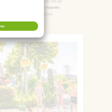
herweise sagen muss: Ob du bei all
ine Sorge: Für genau solche
nassen
u locken – gibt’s ja zum Glück
nd widerstehen.