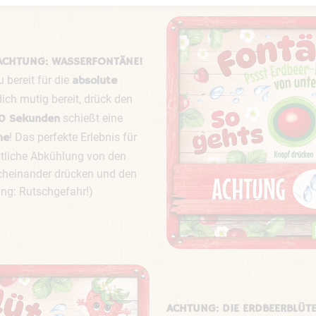
ACHTUNG: WASSERFONTÄNE!
u bereit für die
absolute
 dich mutig bereit, drück den
schießt eine
0 Sekunden
! Das perfekte Erlebnis für
he
ntliche Abkühlung von den
cheinander drücken und den
ng: Rutschgefahr!)
ACHTUNG: DIE ERDBEERBLÜT