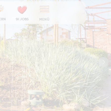
ERN
91 JOBS
MENÜ