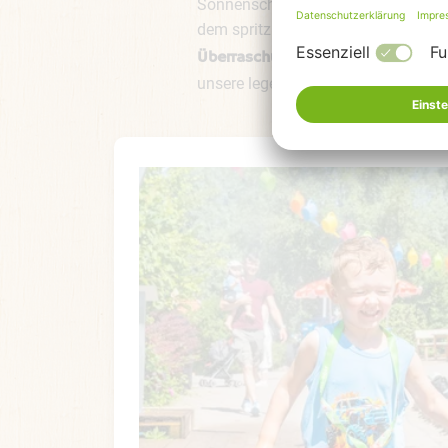
Sonnenschirm in den Schatten setz
dem spritzigen Übermut um dich heru
– oder einfach, um
Überraschungen
unsere legendären, oberleckeren
Er