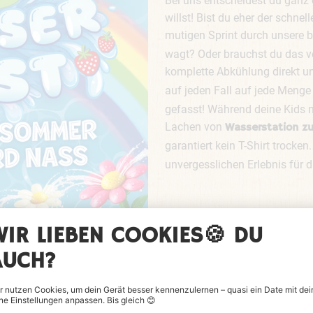
Bei uns entscheidest du ganz 
willst! Bist du eher der schnell
mutigen Sprint durch unsere 
wagt? Oder brauchst du das v
komplette Abkühlung direkt u
auf jeden Fall auf jede Meng
gefasst! Während deine Kids 
Lachen von
Wasserstation zu
garantiert kein T-Shirt trocken
unvergesslichen Erlebnis für d
GROSSEN
nd Opa? Die Großen können sich ganz entspannt mit einem h