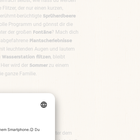
einfach selbst, wie nass du werden
e Flitzer, der nur einen kurzen,
berühmt-berüchtigte
Sprüherdbeere
olle Programm und gönnst dir die
nter der großen
? Mach dich
Fontäne
e abgefahrene
Plantscherlebnisse
mit leuchtenden Augen und lautem
, bleibt
 Wasserstation flitzen
. Hier wird der
zu einem
Sommer
ie ganze Familie.
errlich
unter dem
kühlen Eiscafé