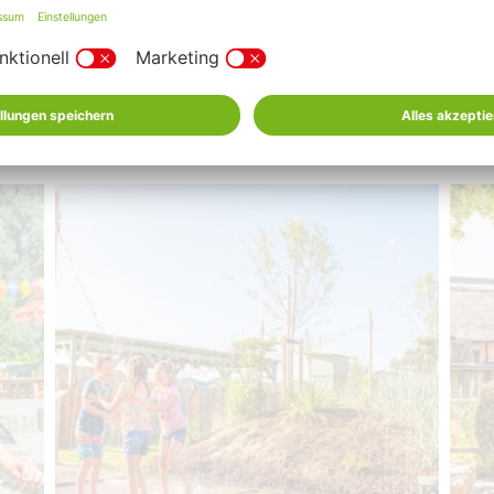
en und das wilde Treiben in Ruhe beobachten. Wobei man ehrlic
m wirklich komplett trocken bleibst, ist eher fraglich! Aber ke
 deine wilden Wasserratten für eine kurze Pause an den Tisch z
als süße Bestechung. Da kann garantiert niema
dbeer-Eisbecher