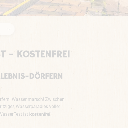
T - KOSTENFREI
ERLEBNIS-DÖRFERN
Dörfern: Wasser marsch! Zwischen
ritziges Wasserparadies voller
WasserFest ist
.
kostenfrei