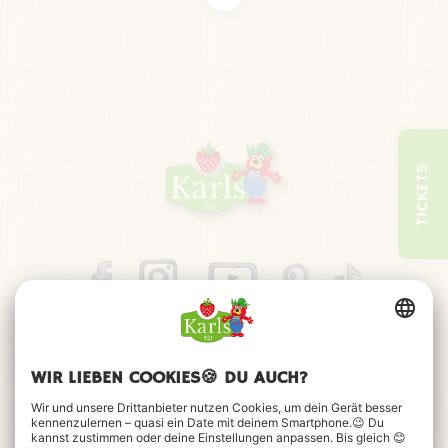
WACKELIGE FAHRT
Schwing dich auf unsere seltsamen Drahtesel und lass dich
TICKETS
vom Fahrgefühl überraschen. Denn hier läuft es so gar nicht
rund. Deine Fahrt führt dich zwar im Kreis, aber deine Räder
machen es dir besonders schwierig, denn sie sind völlig
verbogen. Das holpert und wackelt gewaltig. Also halt dich
gut fest und beweise dein Können beim Drahtesel-Hopping.