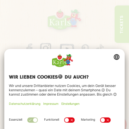
TICKETS
SCHAFE STREICHELN
Unseren Schafen geht es super gut, denn sie können in
unserem Erlebnis-Dorf herumlaufen, wo sie wollen. Finde
unsere Schafe und schenke ihnen eine gewaltige
Streicheleinheit. Sie werden es dir mit einem zufriedenen
Mähhh danken.
Impressum
Datenschutz
Barrierefreiheitserklärung
FAQ
Kontakt
Cookie-Einstellungen
© 2026 Karls Markt OHG