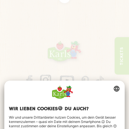
TICKETS
HÜPFEN KANN MAN NIE GENUG
Hüpfen auf dem Hüpfkissen macht einen riesigen Spaß. Auf
unseren mit Luft gefüllten Hüpfkissen ist es sogar noch
lustiger. Einfach die Schuhe ausziehen und los geht das
Abenteuer. Auch für die Kleinsten sind unsere Hüpfkissen
schon geeignet, denn sie sind nicht hoch und nicht
besonders groß. Dies beeinträchtigt den Hüpf-Spaß aber
nicht im geringsten. Hier geht auch so richtig die Post ab.
Wenn du mal eine Pause brauchst, kannst du dich hinlegen,
die Arme hinter dem Kopf verschränken und in den blauen