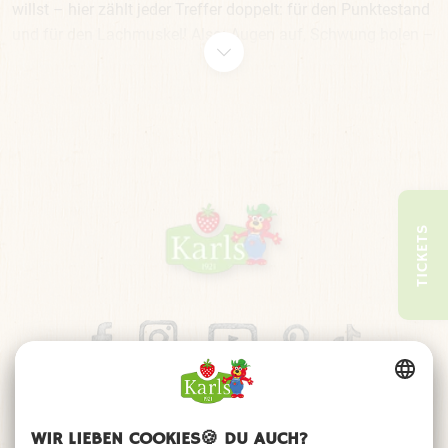
willst – hier zählt jeder Treffer doppelt: für den Punktestand
und für den Lachmuskel! Also: Augen auf, Schwung holen –
und ab mit dem Ball ins stille Örtchen!
TICKETS