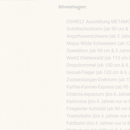
Rövershagen:
· EISWELT Ausstellung METAM
· Schlittschuhbahn (ab 90 cm & 2
· Angsthasenscheune (ab 3 Jahre
· Majas Wilde Schwestern (ab 12
· Speedition (ab 90 cm & 3 Jahren
· Werk2 Kletterwald (ab 110 cm &
· Dropstrommel (ab 100 cm & 4 J
· Kessel-Flieger (ab 120 cm & 6 J
· Zuckerstangen-Drehturm (ab 105
· Kaffee-Kannen-Express (ab 90 c
· Erlebnis-Aquarium (bis 6 Jahren
· Karlossos (bis 6 Jahren nur in 
· Fliegender Kuhstall (ab 90 cm &
· Traktorbahn (bis 6 Jahren nur i
· Feldbahn (bis 6 Jahren nur in B