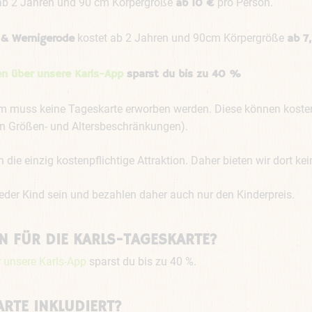
ab 2 Jahren und 90 cm Körpergröße
pro Person.
ab 10 €
kostet ab 2 Jahren und 90cm Körpergröße
& Wernigerode
ab 7
en über unsere Karls-App
sparst du bis zu 40 %
cm muss keine Tageskarte erworben werden. Diese können koste
gen Größen- und Altersbeschränkungen).
 die einzig kostenpflichtige Attraktion. Daher bieten wir dort ke
eder Kind sein und bezahlen daher auch nur den Kinderpreis.
N FÜR DIE KARLS-TAGESKARTE?
 unsere Karls-App
sparst du bis zu 40 %.
ARTE INKLUDIERT?