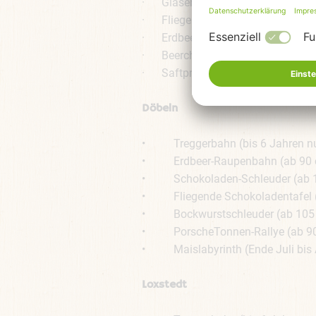
· Gläser-Karussell (ab 90 cm & 2 
· Fliegende Kaffeetafel (ab 105 c
· Erdbeer-Drop (ab 125 cm & 7 J
· Beerchen-Schleuder (ab 100 cm
· Saftpresse (ab 100 cm & 4 Jah
Döbeln
• Treggerbahn (bis 6 Jahren nur
• Erdbeer-Raupenbahn (ab 90 cm 
• Schokoladen-Schleuder (ab 100
• Fliegende Schokoladentafel (a
• Bockwurstschleuder (ab 105 cm
• PorscheTonnen-Rallye (ab 90 c
• Maislabyrinth (Ende Juli bis
Loxstedt