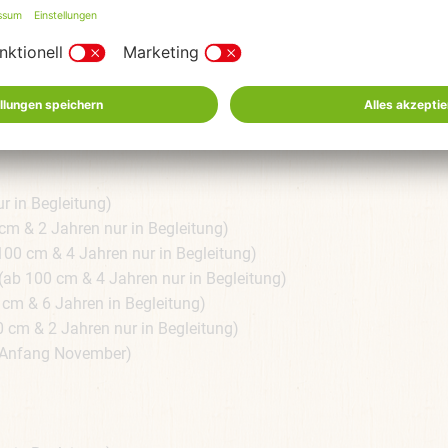
Jahren in Begleitung)
m & 4 Jahren in Begleitung)
ahren)
 & 4 Jahren)
ren)
 in Begleitung)
& 2 Jahren nur in Begleitung)
 cm & 4 Jahren nur in Begleitung)
b 100 cm & 4 Jahren nur in Begleitung)
 & 6 Jahren in Begleitung)
m & 2 Jahren nur in Begleitung)
 Anfang November)