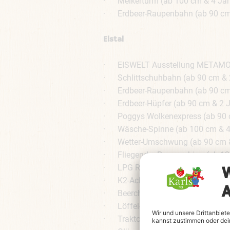
· Melkerturm (ab 100 cm & 4 Jahr
· Erdbeer-Raupenbahn (ab 90 cm &
Elstal
· EISWELT Ausstellung METAM
· Schlittschuhbahn (ab 90 cm & 2
· Erdbeer-Raupenbahn (ab 90 cm &
· Erdbeer-Hüpfer (ab 90 cm & 2 Ja
· Poggys Wolkenexpress (ab 90 cm
· Wäsche-Spinne (ab 100 cm & 4 
· Wetter-Umschwung (ab 90 cm & 
· Fliegender Regenschirm (ab 120
· LPG Rote Rübe (bis 130 cm & 7 
· K2-Achterbahn (ab 100 cm & 4 
· Beerchen-Scooter (ab 100 cm &
· Löffel-Jet (ab 100 cm & 4 Jahre
· Traktorbahn (bis 6 Jahren nur i