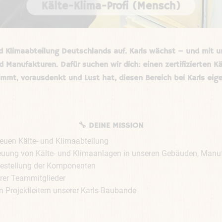
Kälte-Klima-Profi (Mensch)
nd Klimaabteilung Deutschlands auf. Karls wächst – und mit 
nd Manufakturen. Dafür suchen wir dich: einen zertifizierten
mmt, vorausdenkt und Lust hat, diesen Bereich bei Karls eig
🔧 DEINE MISSION
uen Kälte- und Klimaabteilung

uung von Kälte- und Klimaanlagen in unseren Gebäuden, Manufa
stellung der Komponenten

er Teammitglieder

Projektleitern unserer Karls-Baubande