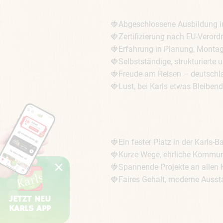
🍓Abgeschlossene Ausbildung im 
🍓Zertifizierung nach EU-Verordn
🍓Erfahrung in Planung, Montage
🍓Selbstständige, strukturierte 
🍓Freude am Reisen – deutschlan
🍓Lust, bei Karls etwas Bleibe
🍓Ein fester Platz in der Karls
🍓Kurze Wege, ehrliche Kommuni
🍓Spannende Projekte an allen K
🍓Faires Gehalt, moderne Aussta
JETZT NEU
KARLS APP