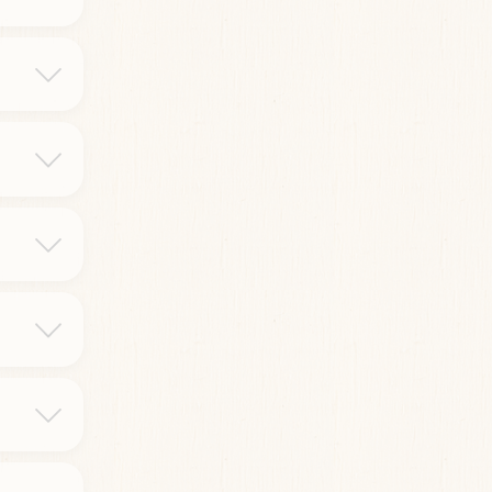
en
mt
us;
rag
h