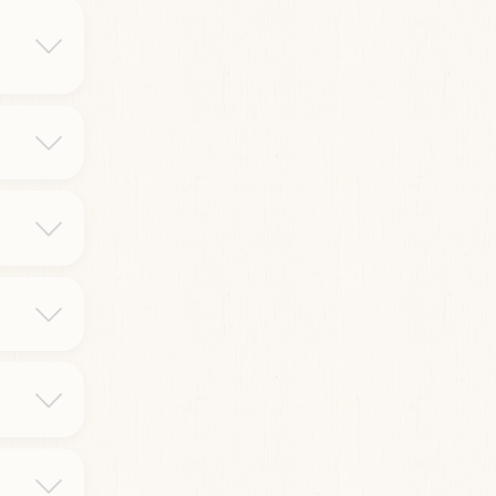
-
gib