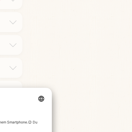
P-
“
de
n