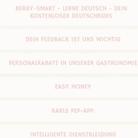
BERRY-SMART - LERNE DEUTSCH - DEIN
15% Handelsrabatt im Manufakturen-Markt
KOSTENLOSER DEUTSCHKURS
ab Tag 1. kannst Du unseren 3-monatigen, kostenlosen Online
DEIN FEEDBACK IST UNS WICHTIG
Deutschkurs belegen
Wir freuen uns schon jetzt auf Deine Ergebnisse
hier wirst Du gehört
PERSONALRABATT IN UNSERER GASTRONOMIE
ob Kritik oder Lob, bei uns kannst Du loswerden, was Dir auf
dem Herzen liegt
50% Personalrabatt in unserer Gastronomie
EASY MONEY
Zahle Dir einen Teil Deines Lohn`s cash auf die Hand aus
KARLS PEP-APP:
einfache und flexible Auszahlung an all unseren Kassen
Gestalte Deinen Dienstplan mit - bewirb Dich auf Schichten & 
INTELLIGENTE DIENSTKLEIDUNG