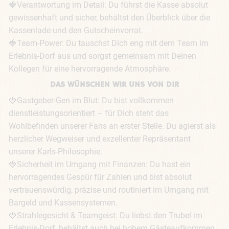
🍓Verantwortung im Detail: Du führst die Kasse absolut 
gewissenhaft und sicher, behältst den Überblick über die 
Kassenlade und den Gutscheinvorrat.

🍓Team-Power: Du tauschst Dich eng mit dem Team im 
Erlebnis-Dorf aus und sorgst gemeinsam mit Deinen 
Kollegen für eine hervorragende Atmosphäre.
DAS WÜNSCHEN WIR UNS VON DIR
🍓Gastgeber-Gen im Blut: Du bist vollkommen 
dienstleistungsorientiert – für Dich steht das 
Wohlbefinden unserer Fans an erster Stelle. Du agierst als 
herzlicher Wegweiser und exzellenter Repräsentant 
unserer Karls-Philosophie.

🍓Sicherheit im Umgang mit Finanzen: Du hast ein 
hervorragendes Gespür für Zahlen und bist absolut 
vertrauenswürdig, präzise und routiniert im Umgang mit 
Bargeld und Kassensystemen.

🍓Strahlegesicht & Teamgeist: Du liebst den Trubel im 
Erlebnis-Dorf, behältst auch bei hohem Gästeaufkommen 