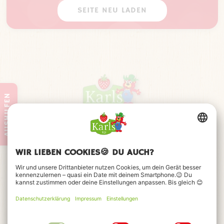
European Star Award 2021
SEITE NEU LADEN
HolidayCheck Special Award 2022 für unser
Upcycling-Hotel "Alles Paletti"
Auszeichnung 12 Tollen Ausflugstipps MV
Travelcircus Top Kiddies-Freizeitpark 2020
Top 100 der deutschen Sehenswürdigkeiten 2021
Auszeichnung "Brandenburg barrierefrei"
Auszeichnung Siegel „Mehr Sicherheit im
AUSHILFEN
Urlaubsland“ 2021
Top Arbeitgeber Hotel und Gastro 2022
European Star Award Best New Attraktions 2023
Rexx Recruiting Award 2024 - 1 Platz
Qualitätssiegel "Familienurlaub MV" 2024
Auszeichnung HolidayCheck Gold Award 2025
Norddeutscher Handelspreis 2024
Auszeichnung HolidayCheck Award 2023
VDFU Sonderpreis Innovation