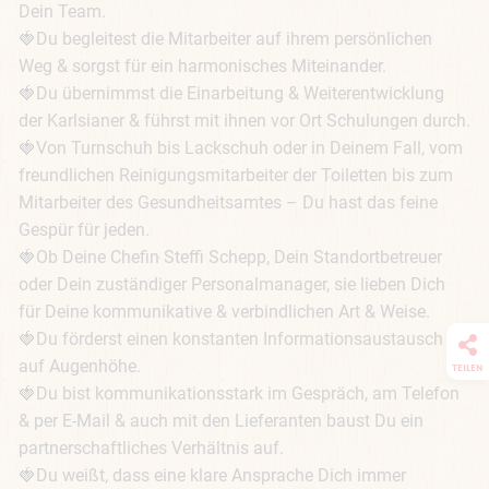
Dein Team.

🍓Du begleitest die Mitarbeiter auf ihrem persönlichen 
Weg & sorgst für ein harmonisches Miteinander.

🍓Du übernimmst die Einarbeitung & Weiterentwicklung 
der Karlsianer & führst mit ihnen vor Ort Schulungen durch.

🍓Von Turnschuh bis Lackschuh oder in Deinem Fall, vom 
freundlichen Reinigungsmitarbeiter der Toiletten bis zum 
Mitarbeiter des Gesundheitsamtes – Du hast das feine 
Gespür für jeden.

🍓Ob Deine Chefin Steffi Schepp, Dein Standortbetreuer 
oder Dein zuständiger Personalmanager, sie lieben Dich 
für Deine kommunikative & verbindlichen Art & Weise.

🍓Du förderst einen konstanten Informationsaustausch 
auf Augenhöhe.

TEILEN
🍓Du bist kommunikationsstark im Gespräch, am Telefon 
& per E-Mail & auch mit den Lieferanten baust Du ein 
partnerschaftliches Verhältnis auf.

🍓Du weißt, dass eine klare Ansprache Dich immer 