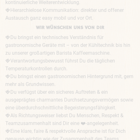
kontinuierliche Weiterentwicklung.

🍓Hierarchielose Kommunikation: direkter und offener 
Austausch ganz easy mobil und vor Ort.
WIR WÜNSCHEN UNS VON DIR
🍓Du bringst ein technisches Verständnis für 
gastronomische Geräte mit – von der Kühltechnik bis hin 
zu unserer großartigen Barista Kaffeemaschine.

🍓Verantwortungsbewusst führst Du die täglichen 
Temperaturkontrollen durch. 

🍓Du bringst einen gastronomischen Hintergrund mit, gern 
mehr als Grundwissen.

🍓Du verfügst über ein sicheres Auftreten & ein 
ausgeprägtes charmantes Durchsetzungsvermögen sowie 
eine überdurchschnittliche Begeisterungsfähigkeit.

🍓Als Richtungsweiser liebst Du Menschen, Respekt & 
Teamzusammenhalt sind Dir eine ❤️-angelegenheit.

🍓Eine klare, faire & respektvolle Ansprache ist für Dich 
genauso wichtig wie der Zusammenhalt des Teams.
