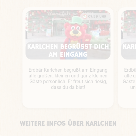
07:59 UHR
KARLCHEN BEGRÜSST DICH A
KAR
M EINGANG
Erdbär Karlchen begrüßt am Eingang
Erdbä
alle großen, kleinen und ganz kleinen
alle 
Gäste persönlich. Er freut sich riesig,
Gäste 
dass du da bist!
un
KARLCHEN
BEGRÜSST D
KINDERTANZ
ICH A
KARLCHEN
MIT
M E
LIVE
WEITERE INFOS ÜBER KARLCHEN
KARLCHEN
INGANG
ERLEBEN