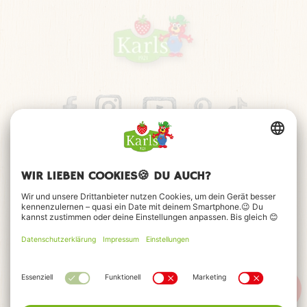
KUSCHELTIER HUMMI
Kennst du unsere Hummi schon? Passend zu unserer
lustigen Attraktion
"Majas wilde Schwestern"
haben wir ein
Kuscheltier kreiert, das natürlich hier im Plüschmors-
Impressum
Datenschutz
Barrierefreiheitserklärung
Lädchen sein Zuhause hat.
FAQ
Kontakt
Cookie-Einstellungen
© 2026 Karls Markt OHG