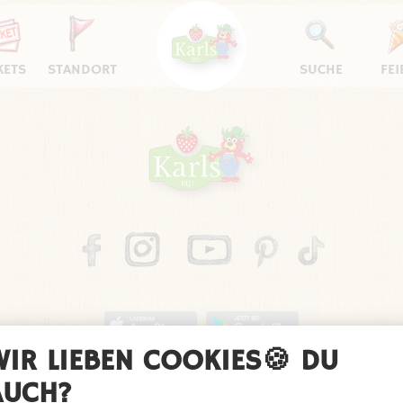
KETS
STANDORT
SUCHE
FEI
chutz
Barrierefreiheitserklärung
FAQ
Kontakt