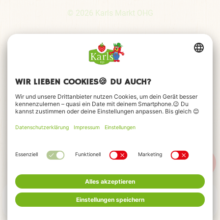
© 2026 Karls Markt OHG
MENÜ
FEIERN
HOTELS
TICKETS