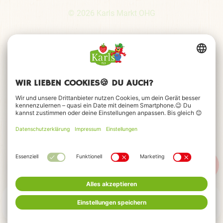
© 2026 Karls Markt OHG
MENÜ
FEIERN
HOTELS
TICKETS