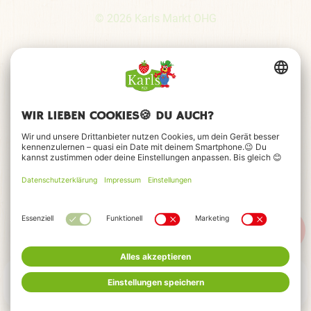
© 2026 Karls Markt OHG
MENÜ
FEIERN
HOTELS
TICKETS