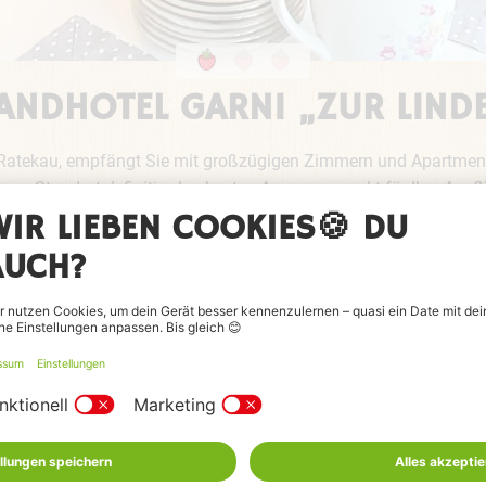
ANDHOTEL GARNI „ZUR LIND
n Ratekau, empfängt Sie mit großzügigen Zimmern und Apartment
em Standort definitiv, den besten Ausgangspunkt für Ihre Ausflü
iben möchten, empfehlen wir die Landhaussuiten mit eigener Küchen
ung. Fußläufig erreichen Sie drei Bäcker, Landschlachter und zw
önen Frühstück in unserem Restaurant, in Begleitung von Fürst
e süd-west Terrasse mit Strandkörben zur Verfügung. Bei „gutem
.
 befinden sich direkt am Haus. Fahrradunterstellmöglichkeiten 