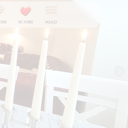
ERN
91 JOBS
MENÜ