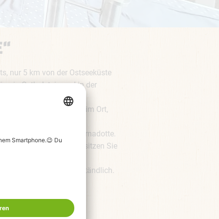
E“
s, nur 5 km von der Ostseeküste
ge in Ostholstein und in der
zeile. Die Infrastruktur im Ort,
ei Supermärkte.
 Blücher und Marshall Bernadotte.
 norddeutschem“ Wetter sitzen Sie
und WLAN sind selbstverständlich.