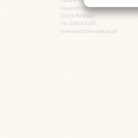
Familie Küssner
Hauptstr. 13
23626 Ratekau
Tel. 04504 6000
www.landhotel-ratekau.de