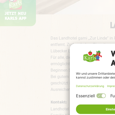
JETZT NEU
KARLS APP
L
Das Landhotel garni „Zur Linde“ i
entfernt. Zudem haben Sie mit unser
Lübecker Bucht, ausgesucht.
Für alle, die im Urlaub flexibel ble
ermöglicht sehr gute Selbstversorg
Beginnen Sie den Tag mit einem sch
Bei gutem Wetter steht Ihnen unser
geschützt in unserem Wintergarten
Ausreichend kostenfreie Parkplätze
Kontakt:
Landhotel garni „Zur Linde“