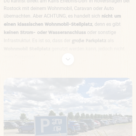
Du kannst direkt am Karls Erlebnis-Dorf in Rövershagen bei
Rostock mit deinem Wohnmobil, Caravan oder Auto
übernachten. Aber ACHTUNG, es handelt sich
nicht um
, denn es gibt
einen klassischen Wohnmobil-Stellplatz
oder sonstige
keinen Strom- oder Wasseranschluss
Infrastruktur. Es ist so, dass der
als
große Parkplatz
genutzt werden kann, jedoch nicht
Wohnmobil Stellplatz
zum Camping.