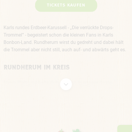
TICKETS KAUFEN
Karls rundes Erdbeer-Karussell - „Die verrückte Drops-
Trommel“ - begeistert schon die kleinen Fans in Karls
Bonbon-Land. Rundherum wirst du gedreht und dabei hält
die Trommel aber nicht still, auch auf- und abwärts geht es.
RUNDHERUM IM KREIS
Nimm Platz und halte dich gut fest. In unserer Drops-
Trommel wirst du wild im Kreis gedreht und kräftig gegen
die Rückenlehne gepresst. Hier kannst du lauthals lachen
bis dir die Tränen kommen. Sei gespannt auf unser witziges
Fahrgeschäft mitten im Indoor-Bonbon-Land. Die Drops-
Trommel dreht sich unermüdlich und hält nicht still.