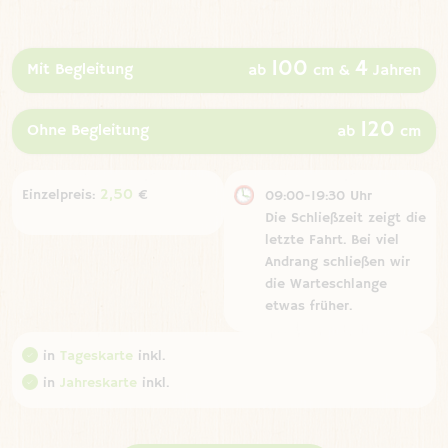
100
4
Mit Begleitung
ab
cm &
Jahren
120
Ohne Begleitung
ab
cm
2,50
Einzelpreis:
€
09:00-19:30 Uhr
Die Schließzeit zeigt die
letzte Fahrt. Bei viel
Andrang schließen wir
die Warteschlange
etwas früher.
in
Tageskarte
inkl.
in
Jahreskarte
inkl.