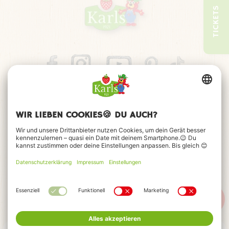
TICKETS
WAS GIBTS NOCH IM BONBON-LAND?
Für noch mehr Freizeitpark-Spaß im Bonbon-Land findest
du in unmittelbarer Nähe von der Drops-Trommel auch die
Bonbon-Rutsche
. Wer auf der Suche nach noch mehr Spaß
und Spannung ist, der geht auf große Fahrt mit dem
Kaffeekannenexpress
. Hierbei bekommt man gleichzeitig
einen großartigen Blick auf die große
Kaffeekannenausstellung
. Oder du ziehst dich hoch am
Zuckerstangendrehturm
. Im Bonbon-Land gibt es auf jeden
Fall viel zu entdecken.
Impressum
Datenschutz
Barrierefreiheitserklärung
FAQ
Kontakt
Cookie-Einstellungen
© 2026 Karls Markt OHG