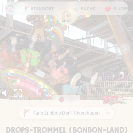
STANDORT
SUCHE
91 JOBS
DROPS-TROMMEL (BONBON-LAND)