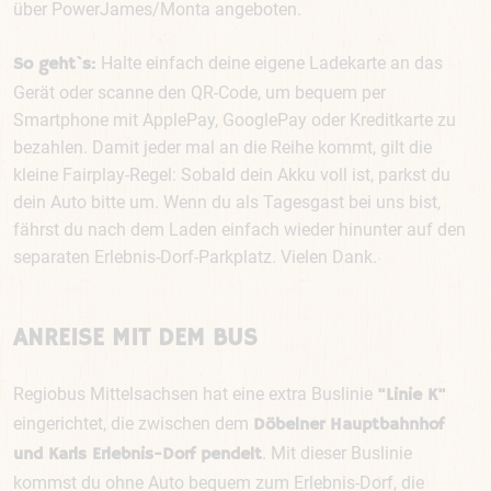
über PowerJames/Monta angeboten.
Halte einfach deine eigene Ladekarte an das
So geht`s:
Gerät oder scanne den QR-Code, um bequem per
Smartphone mit ApplePay, GooglePay oder Kreditkarte zu
bezahlen. Damit jeder mal an die Reihe kommt, gilt die
kleine Fairplay-Regel: Sobald dein Akku voll ist, parkst du
dein Auto bitte um. Wenn du als Tagesgast bei uns bist,
fährst du nach dem Laden einfach wieder hinunter auf den
separaten Erlebnis-Dorf-Parkplatz. Vielen Dank.
ANREISE MIT DEM BUS
Regiobus Mittelsachsen hat eine extra Buslinie
"Linie K"
eingerichtet, die zwischen dem
Döbelner Hauptbahnhof
. Mit dieser Buslinie
und Karls Erlebnis-Dorf pendelt
kommst du ohne Auto bequem zum Erlebnis-Dorf, die