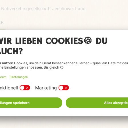
L Nahverkehrsgesellschaft Jerichower Land
kB
kB
kB