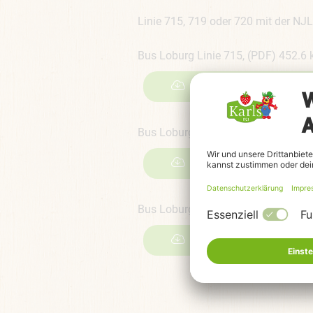
Linie 715, 719 oder 720 mit der NJ
Bus Loburg Linie 715, (PDF) 452.6 
JETZT DOWNLOADEN
Bus Loburg Linie 719, (PDF) 370.4 
JETZT DOWNLOADEN
Bus Loburg Linie 720, (PDF) 709.4 
JETZT DOWNLOADEN