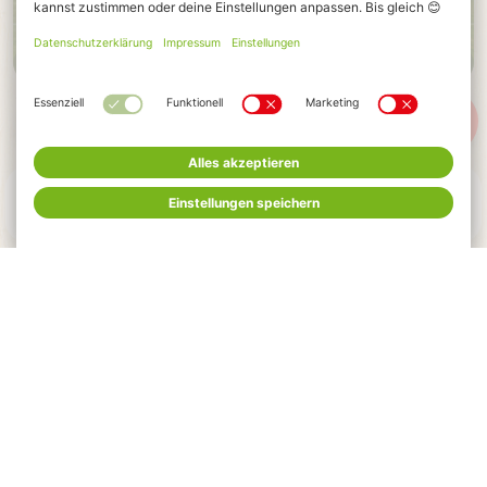
KARLSIANER, FREUNDE & PARTNER
MENÜ
FEIERN
HOTELS
TICKETS