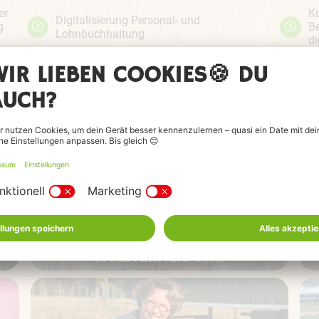
er
Ko
Digitalisierung Personal- und
g
B
Lohnbuchhaltung
di
Abrechnungsblätter statt
Abrechnungsumschläge
MÜLLVERMEIDUNG