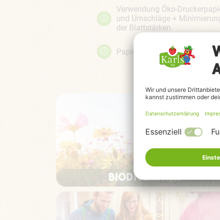
Verwendung Öko-Druckerpapi
und Umschläge + Minimierun
der Blattstärken
Papier effizient bedrucken
BIODIVERSITÄT